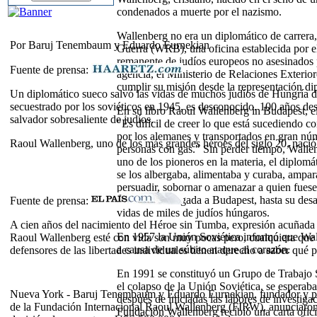
condenados a muerte por el nazismo.
Wallenberg no era un diplomático de carrera
Por Baruj Tenembaum y Eduardo Eurnekian
Guerra (WRB), una oficina establecida por el
remanente de judíos europeos no asesinados 
Fuente de prensa:
agencia, el Ministerio de Relaciones Exterio
cumplir su misión desde la representación di
Un diplomático sueco salvó las vidas de muchos judíos de Hungría d
secuestrado por los soviéticos en 1945, es desconocido. 100 años de
En su libro Raoul Wallenberg in Budapest, e
salvador sobresaliente de judíos.
"Es difícil de creer lo que está sucediendo c
por los alemanes y transportados en gran nú
Raoul Wallenberg, uno de los más grandes héroes del siglo 20, nació
personas con gas." Sin perder tiempo, Wallen
uno de los pioneros en la materia, el diplom
se los albergaba, alimentaba y curaba, ampar
persuadir, sobornar o amenazar a quien fuese 
fecha de su llegada a Budapest, hasta su desa
Fuente de prensa:
vidas de miles de judíos húngaros.
A cien años del nacimiento del Héroe sin Tumba, expresión acuñada
En 1957 la Unión Soviética informó que Wall
Raoul Wallenberg esté con vida son muy pocas pero, cualquiera que ha
a causa de un súbito ataque al corazón.
defensores de las libertades individuales tienen derecho a saber qué p
En 1991 se constituyó un Grupo de Trabajo S
el colapso de la Unión Soviética, se esperab
Nueva York - Baruj Tenembaum y Eduardo Eurnekian, fundador y p
después de iniciadas las labores de investiga
de la Fundación Internacional Raoul Wallenberg (FIRW), anunciaron
Fundación Wallenberg recibió una carta ofic