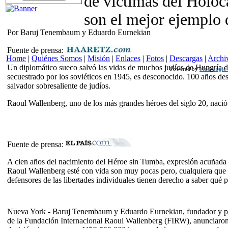
de víctimas del Holoc
son el mejor ejemplo d
Por Baruj Tenembaum y Eduardo Eurnekian
Fuente de prensa:
Home
|
Quiénes Somos
|
Misión
|
Enlaces
|
Fotos
|
Descargas
|
Archi
Un diplomático sueco salvó las vidas de muchos judíos de Hungría d
Powered by
Mad-Logic I
secuestrado por los soviéticos en 1945, es desconocido. 100 años de
salvador sobresaliente de judíos.
Raoul Wallenberg, uno de los más grandes héroes del siglo 20, nació
Fuente de prensa:
A cien años del nacimiento del Héroe sin Tumba, expresión acuñada
Raoul Wallenberg esté con vida son muy pocas pero, cualquiera que ha
defensores de las libertades individuales tienen derecho a saber qué p
Nueva York - Baruj Tenembaum y Eduardo Eurnekian, fundador y p
de la Fundación Internacional Raoul Wallenberg (FIRW), anunciaron