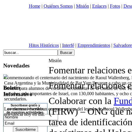
Home
|
Quiénes Somos
|
Misión
|
Enlaces
|
Fotos
|
Desc
Hitos Históricos
|
Interfé
|
Emprendimientos
|
Salvadore
Misión
Novedades
Fomentar relaciones e
Conmemorando el centernario del nacimiento de Raoul Wallenberg,
Fomentar relaciones e
Casa Argentina y la Municipalidad de Bat Yam llevaran a cabo un c
Boletín
literario para alumnos de escuelas secundarias de la ciudad de Bat Y
Informativo
las urbes mas importantes de Israel, con 130,000 habitantes, y ocho 
Colaborar con la
Fund
secundarios.
Suscribase gratís y
(FIRW) – ONG que nac
Los alumnos escribiran ensayos acerca del legado de Raoul Wallenbe
permanezca informado
de nuestras actividades.
relevancia hoy en día.
tarea de identificación