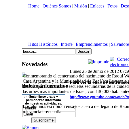
Home
|
Quiénes Somos
|
Misión
|
Enlaces
|
Fotos
|
Desc
Hitos Históricos
|
Interfé
|
Emprendimientos
|
Salvadore
Novedades
Lunes 25 de Junio de 2012 07:5
Conmemorando el centernario del nacimiento de Raoul Wa
Casa Argentina y la Municipalidad de Bat Yam llevaran a
Para ver la obra de teatro so
Boletín Informativo
literario para alumnos de escuelas secundarias de la ciuda
las urbes mas importantes de Israel, con 130,000 habitante
secundarios.
Suscribase gratís y
http://www.youtube.com/watch?
v
permanezca informado
de nuestras actividades.
Los alumnos escribiran ensayos acerca del legado de Raou
relevancia hoy en día.