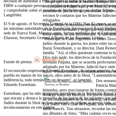
decisión de aumentar a U$S 500.000 la suma de la recompensa ofreci
"Tengo que encontrar a Juanito. Aunque no sé
FIRW a cualquier persona o entidad que pueda proporcionar informa
a embajadores belgas aquí y en Madrid, a or
y comprobable sobre el paradero de Wallenberg y su chofer, Vilmos
contestaron que la ley de privacidad impide 
Langfelder.
vecinos le contaron que los Materne fallecie
refugiados.
El 9 de agosto, el Secretario General de la ONU Ban Ki-moon, se r
Zenon Shifer, economista reconocido interna
las máximas autoridades de la Fundación Internacional Raoul Wallen
es mi único hermano y tengo que encontrarlo 
sede de Nueva York. Minutos antes, fueron recibidos por el Embajad
tensa espera, ni una información. Ni una pist
Eliasson, Secretario General Adjunto de las Naciones Unidas.
"Hasta que la Casa Argentina en Israel-Tierr
judíos durante la guerra, los justos entre las
Baruj Tenenbaum, y su director, Dani Reiner,
familia. "Así, si ellos quisieran contestar lo 
Días más tarde, los directivos de la Fundaci
Fuente de prensa:
hermana Paquita, que se acuerda perfectamente
adoptado por los Materne, falleció hace siet
El reconocido empresario Eduardo Eurnekian, de origen armenio, hab
hijos: "Pronto iremos a reencontrarnos con nu
pueblo en manos de los turcos, años antes de la Shoá. "Lamentablemen
indiferencia, todo terminó en un desastre", se lamentó.
Dos semanas 
Zenon con los hijos de Juanito, Daniel y
Eduardo Eurnekian.
Patricia, en Bruselas
Patricia Mat
húmedos, pero reaccionaron de forma conteni
Eurnekian, que ha sido designado presidente de la fundación Raoul
doblegó todas las barreras. En pocos minutos
que rescata y destaca la memoria de los justos de las naciones que sa
de los combatientes de la resistencia, ya est
Judíos durante la Shoá incluso poniendo en peligro su propia vida, 
Los Shifer van a casa de Paquita, una señora
involucramiento en este ámbito.
habla francés. Tras abrazarse, recordar las 
sus álbumes de fotos. "Mira cuántas veces sa