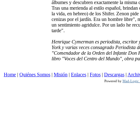
álbumes y descubren exactamente la misma ca
Tras una merienda al estilo español, brinda
la vida, en hebreo) de los Shifer. Zenon pide
cenizas por el jardín. Era un hombre libre",
un sentimiento agridulce. Por un lado he rec
tarde".
Henrique Cymerman es periodista, escritor y 
York y varias veces consagrado Periodista de
"Comendador de la Orden del Infante Don He
libro "Voces del Centro del Mundo", obra pu
Home
|
Quiénes Somos
|
Misión
|
Enlaces
|
Fotos
|
Descargas
|
Archi
Powered by
Mad-Logic I