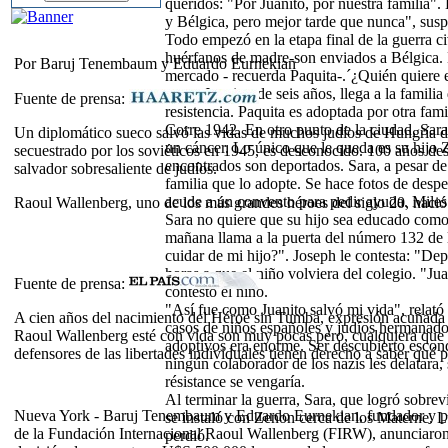
queridos: "Por Juanito, por nuestra familia
y Bélgica, pero mejor tarde que nunca", suspi
Todo empezó en la etapa final de la guerra c
huérfanos de madre-son enviados a Bélgica. 
Por Baruj Tenembaum y Eduardo Eurnekian
mercado - recuerda Paquita-.´¿Quién quiere e
como Juanito, de seis años, llega a la famili
Fuente de prensa:
resistencia. Paquita es adoptada por otra fami
Corre 1942. En otro punto de la ciudad, Sara
Un diplomático sueco salvó las vidas de muchos judíos de Hungría d
un cáncer. Lo único que le queda es su hijo Z
secuestrado por los soviéticos en 1945, es desconocido. 100 años de
encontrados son deportados. Sara, a pesar de 
salvador sobresaliente de judíos.
familia que lo adopte. Se hace fotos de des
acude a un convento para pedir ayuda. Miles 
Raoul Wallenberg, uno de los más grandes héroes del siglo 20, nació
Sara no quiere que su hijo sea educado como 
mañana llama a la puerta del número 132 de l
cuidar de mi hijo?". Joseph le contesta: "De
horas a que el niño volviera del colegio. "J
Fuente de prensa:
contestó el niño.
"Así fue como Juanito salvó mi vida", relat
A cien años del nacimiento del Héroe sin Tumba, expresión acuñada
casos de niños españoles y judíos hermanados 
Raoul Wallenberg esté con vida son muy pocas pero, cualquiera que ha
adoptivos era enorme. Ser descubierto escond
defensores de las libertades individuales tienen derecho a saber qué p
ningún colaborador de los nazis les delatara
résistance se vengaría.
Al terminar la guerra, Sara, que logró sobre
Nueva York - Baruj Tenembaum y Eduardo Eurnekian, fundador y p
se instaló con Zenon cerca de los Materne. L
de la Fundación Internacional Raoul Wallenberg (FIRW), anunciaron
perdió.