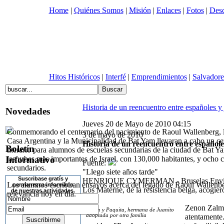
Home
|
Quiénes Somos
|
Misión
|
Enlaces
|
Fotos
|
Desc
Hitos Históricos
|
Interfé
|
Emprendimientos
|
Salvadore
Historia de un reencuentro entre españoles y
Novedades
Jueves 20 de Mayo de 2010 04:15
Conmemorando el centernario del nacimiento de Raoul Wallenberg,
3 de mayo de 2010
Casa Argentina y la Municipalidad de Bat Yam llevaran a cabo un c
Historia de un reencuentro entre españole
Boletín
literario para alumnos de escuelas secundarias de la ciudad de Bat Y
Informativo
las urbes mas importantes de Israel, con 130,000 habitantes, y ocho 
Fuente:
secundarios.
"Llego siete años tarde"
Suscribase gratís y
HENRIQUE CYMERMAN - Bruselas Enviado
Los alumnos escribiran ensayos acerca del legado de Raoul Wallenbe
permanezca informado
Los Materne, de la resistencia belga, acogier
de nuestras actividades.
relevancia hoy en día.
Zenon Zalma
Zenon y Paquita, hermana de Juanito
adoptada por otra familia
atentamente.