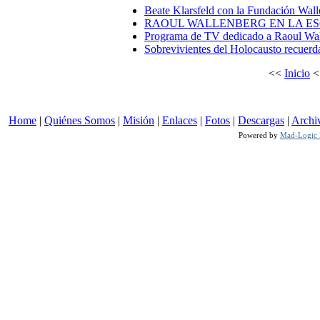
Beate Klarsfeld con la Fundación Walle
RAOUL WALLENBERG EN LA ESCU
Programa de TV dedicado a Raoul Wa
Sobrevivientes del Holocausto recuer
<<
Inicio
Home
|
Quiénes Somos
|
Misión
|
Enlaces
|
Fotos
|
Descargas
|
Archi
Powered by
Mad-Logic I