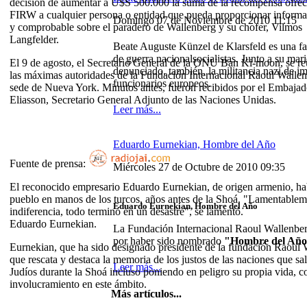
decisión de aumentar a U$S 500.000 la suma de la recompensa ofreci
FIRW a cualquier persona o entidad que pueda proporcionar informa
Domingo 07 de Noviembre de 2010 11:15
y comprobable sobre el paradero de Wallenberg y su chofer, Vilmos
Langfelder.
Beate Auguste Künzel de Klarsfeld es una f
de guerra nacionalsocialistas. Junto a su mar
El 9 de agosto, el Secretario General de la ONU Ban Ki-moon, se r
denunciado, también, la militancia nazi de im
las máximas autoridades de la Fundación Internacional Raoul Wallen
funcionarios europeos.
sede de Nueva York. Minutos antes, fueron recibidos por el Embajad
Eliasson, Secretario General Adjunto de las Naciones Unidas.
Leer más...
Eduardo Eurnekian, Hombre del Año
Fuente de prensa:
Miércoles 27 de Octubre de 2010 09:35
El reconocido empresario Eduardo Eurnekian, de origen armenio, hab
pueblo en manos de los turcos, años antes de la Shoá. "Lamentablemen
Eduardo Eurnekian, Hombre del Año
indiferencia, todo terminó en un desastre", se lamentó.
Eduardo Eurnekian.
La Fundación Internacional Raoul Wallenberg
por haber sido nombrado
"Hombre del Añ
Eurnekian, que ha sido designado presidente de la fundación Raoul
que rescata y destaca la memoria de los justos de las naciones que sa
Leer más...
Judíos durante la Shoá incluso poniendo en peligro su propia vida, 
involucramiento en este ámbito.
Más artículos...