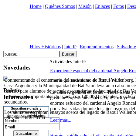
Home
|
Quiénes Somos
|
Misión
|
Enlaces
|
Fotos
|
Desc
Hitos Históricos
|
Interfé
|
Emprendimientos
|
Salvadore
Actividades Interfé
Novedades
Expediente especial del cardenal Angelo Ron
Conmemorando el centernario del nacimiento de Raoul Wallenberg,
Domingo 03 de Julio de 2011 10:12
Casa Argentina y la Municipalidad de Bat Yam llevaran a cabo un c
Boletín
literario para alumnos de escuelas secundarias de la ciudad de Bat Y
La Casa Argentina en Israel - Tierra Santa 
Informativo
las urbes mas importantes de Israel, con 130,000 habitantes, y ocho 
gusto un expediente especial que incluye nu
secundarios.
enorme esfuerzo del cardenal Angelo Roncal
por salvar vidas durante los años oscuros de
Suscribase gratís y
Los alumnos escribiran ensayos acerca del legado de Raoul Wallenbe
permanezca informado
de nuestras actividades.
relevancia hoy en día.
Leer más...
Heroína católica de la India recibe galardón