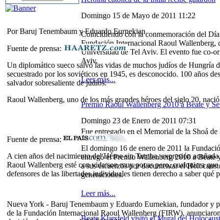
Domingo 15 de Mayo de 2011 11:22
Por Baruj Tenembaum y Eduardo Eurnekian
Coincidiendo con la conmemoración del Día d
Fundación Internacional Raoul Wallenberg, 
Fuente de prensa:
Universidad de Tel Aviv. El evento fue co-o
Aviv.
Un diplomático sueco salvó las vidas de muchos judíos de Hungría d
secuestrado por los soviéticos en 1945, es desconocido. 100 años de
Leer más...
salvador sobresaliente de judíos.
Raoul Wallenberg, uno de los más grandes héroes del siglo 20, nació
Premio Raoul Wallenberg 2010 a Beate y Serg
Domingo 23 de Enero de 2011 07:31
Fue entregado en el Memorial de la Shoá de 
Fuente de prensa:
El domingo 16 de enero de 2011 la Fundació
A cien años del nacimiento del Héroe sin Tumba, expresión acuñada
entregó el Premio Wallenberg 2010 a Beate y
Raoul Wallenberg esté con vida son muy pocas pero, cualquiera que ha
a sus esfuerzos por documentar el Holocaust
defensores de las libertades individuales tienen derecho a saber qué p
generaciones.
Leer más...
Nueva York - Baruj Tenembaum y Eduardo Eurnekian, fundador y p
de la Fundación Internacional Raoul Wallenberg (FIRW), anunciaron
Beate Klarsfeld visitó el Mural del Holocaus