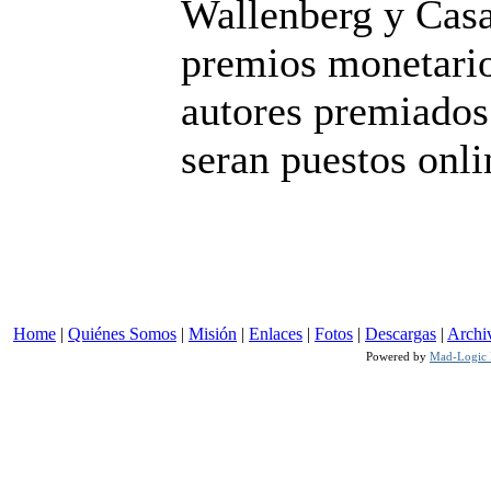
Wallenberg y Casa
premios monetarios
autores premiados 
seran puestos onli
Home
|
Quiénes Somos
|
Misión
|
Enlaces
|
Fotos
|
Descargas
|
Archi
Powered by
Mad-Logic I