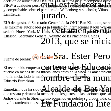
decisión de aumentar a U$S 500.000 la suma de la recompensa ofreci
cual establecera l
FIRW a cualquier persona o entidad que pueda proporcionar informa
y comprobable sobre el paradero de Wallenberg y su chofer, Vilmos
jurado.
Langfelder.
El 9 de agosto, el Secretario General de la ONU Ban Ki-moon, se r
El certamen se ofi
las máximas autoridades de la Fundación Internacional Raoul Wallen
sede de Nueva York. Minutos antes, fueron recibidos por el Embajad
Eliasson, Secretario General Adjunto de las Naciones Unidas.
2013, que se inici
La Sra. Ester Pero
Fuente de prensa:
cartera de Educaci
El reconocido empresario Eduardo Eurnekian, de origen armenio, hab
pueblo en manos de los turcos, años antes de la Shoá. "Lamentablemen
nombre de la muni
indiferencia, todo terminó en un desastre", se lamentó.
Eduardo Eurnekian.
Alcalde de Bat Y
Eurnekian, que ha sido designado presidente de la fundación Raoul
que rescata y destaca la memoria de los justos de las naciones que sa
Judíos durante la Shoá incluso poniendo en peligro su propia vida, 
La Fundación Inte
involucramiento en este ámbito.