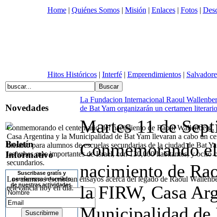
Home
|
Quiénes Somos
|
Misión
|
Enlaces
|
Fotos
|
Desc
Hitos Históricos
|
Interfé
|
Emprendimientos
|
Salvadore
La Fundacion Internacional Raoul Wallenberg
Novedades
de Bat Yam organizarán un certamen literari
Martes 11 de Sept
Conmemorando el centernario del nacimiento de Raoul Wallenberg,
Casa Argentina y la Municipalidad de Bat Yam llevaran a cabo un c
Boletín
Conmemorando el 
literario para alumnos de escuelas secundarias de la ciudad de Bat Y
Informativo
las urbes mas importantes de Israel, con 130,000 habitantes, y ocho 
secundarios.
nacimiento de Rao
Suscribase gratís y
Los alumnos escribiran ensayos acerca del legado de Raoul Wallenbe
permanezca informado
de nuestras actividades.
la FIRW, Casa Arg
relevancia hoy en día.
Municipalidad de