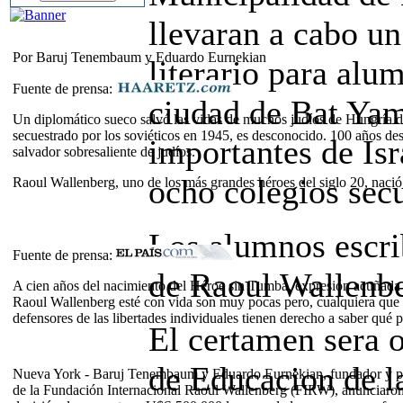
llevaran a cabo u
Por Baruj Tenembaum y Eduardo Eurnekian
literario para alu
Fuente de prensa:
ciudad de Bat Yam
Un diplomático sueco salvó las vidas de muchos judíos de Hungría d
secuestrado por los soviéticos en 1945, es desconocido. 100 años de
importantes de Isr
salvador sobresaliente de judíos.
ocho colegios sec
Raoul Wallenberg, uno de los más grandes héroes del siglo 20, nació
Los alumnos escri
Fuente de prensa:
de Raoul Wallenbe
A cien años del nacimiento del Héroe sin Tumba, expresión acuñada
Raoul Wallenberg esté con vida son muy pocas pero, cualquiera que ha
defensores de las libertades individuales tienen derecho a saber qué p
El certamen sera 
de Educacion de l
Nueva York - Baruj Tenembaum y Eduardo Eurnekian, fundador y p
de la Fundación Internacional Raoul Wallenberg (FIRW), anunciaron