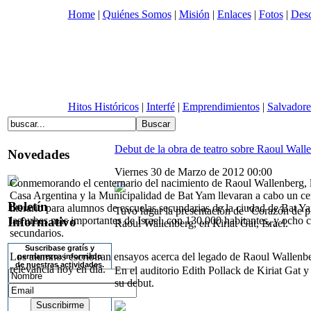
Home
|
Quiénes Somos
|
Misión
|
Enlaces
|
Fotos
|
Desc
Hitos Históricos
|
Interfé
|
Emprendimientos
|
Salvadore
Debut de la obra de teatro sobre Raoul Walle
Novedades
Viernes 30 de Marzo de 2012 00:00
Conmemorando el centernario del nacimiento de Raoul Wallenberg,
Casa Argentina y la Municipalidad de Bat Yam llevaran a cabo un c
Boletín
literario para alumnos de escuelas secundarias de la ciudad de Bat Y
Tuvo lugar la presentación de "Corazón de pie
Informativo
las urbes mas importantes de Israel, con 130,000 habitantes, y ocho 
Raoul Wallenberg, en Kiriat Gat, Israel.
secundarios.
Suscribase gratís y
Los alumnos escribiran ensayos acerca del legado de Raoul Wallenbe
permanezca informado
de nuestras actividades.
relevancia hoy en día.
En el auditorio Edith Pollack de Kiriat Gat 
su debut.