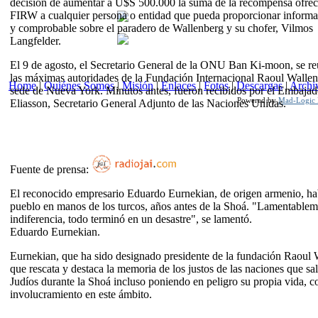
decisión de aumentar a U$S 500.000 la suma de la recompensa ofreci
FIRW a cualquier persona o entidad que pueda proporcionar informa
y comprobable sobre el paradero de Wallenberg y su chofer, Vilmos
Langfelder.
El 9 de agosto, el Secretario General de la ONU Ban Ki-moon, se r
las máximas autoridades de la Fundación Internacional Raoul Wallen
Home
|
Quiénes Somos
|
Misión
|
Enlaces
|
Fotos
|
Descargas
|
Archi
sede de Nueva York. Minutos antes, fueron recibidos por el Embajad
Powered by
Mad-Logic I
Eliasson, Secretario General Adjunto de las Naciones Unidas.
Fuente de prensa:
El reconocido empresario Eduardo Eurnekian, de origen armenio, hab
pueblo en manos de los turcos, años antes de la Shoá. "Lamentablemen
indiferencia, todo terminó en un desastre", se lamentó.
Eduardo Eurnekian.
Eurnekian, que ha sido designado presidente de la fundación Raoul
que rescata y destaca la memoria de los justos de las naciones que sa
Judíos durante la Shoá incluso poniendo en peligro su propia vida, 
involucramiento en este ámbito.