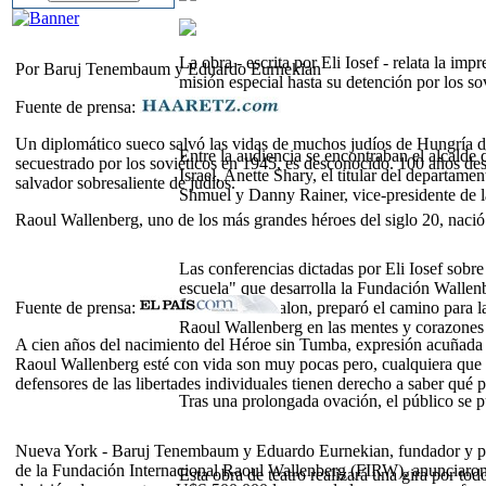
La obra - escrita por Eli Iosef - relata la i
Por Baruj Tenembaum y Eduardo Eurnekian
misión especial hasta su detención por los sov
Fuente de prensa:
Un diplomático sueco salvó las vidas de muchos judíos de Hungría d
Entre la audiencia se encontraban el alcalde
secuestrado por los soviéticos en 1945, es desconocido. 100 años de
Israel, Anette Shary, el titular del departam
salvador sobresaliente de judíos.
Shmuel y Danny Rainer, vice-presidente de 
Raoul Wallenberg, uno de los más grandes héroes del siglo 20, nació
Las conferencias dictadas por Eli Iosef sobr
escuela" que desarrolla la Fundación Wallenb
Secundario Shalon, preparó el camino para la 
Fuente de prensa:
Raoul Wallenberg en las mentes y corazones 
A cien años del nacimiento del Héroe sin Tumba, expresión acuñada
Raoul Wallenberg esté con vida son muy pocas pero, cualquiera que ha
defensores de las libertades individuales tienen derecho a saber qué p
Tras una prolongada ovación, el público se pu
Nueva York - Baruj Tenembaum y Eduardo Eurnekian, fundador y p
de la Fundación Internacional Raoul Wallenberg (FIRW), anunciaron
Esta obra de teatro realizará una gira por tod