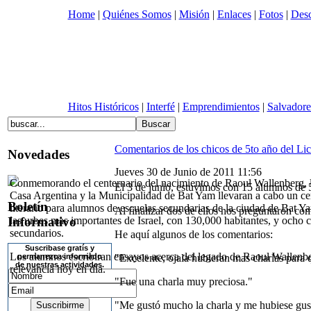
Home
|
Quiénes Somos
|
Misión
|
Enlaces
|
Fotos
|
Desc
Hitos Históricos
|
Interfé
|
Emprendimientos
|
Salvadore
Comentarios de los chicos de 5to año del Li
Novedades
Jueves 30 de Junio de 2011 11:56
Conmemorando el centernario del nacimiento de Raoul Wallenberg,
El 3 de junio, estuvimos con 15 alumnos de 5
Casa Argentina y la Municipalidad de Bat Yam llevaran a cabo un c
Boletín
literario para alumnos de escuelas secundarias de la ciudad de Bat Y
Al finalizar dos de ellos nos preguntaron c
Informativo
las urbes mas importantes de Israel, con 130,000 habitantes, y ocho 
secundarios.
He aquí algunos de los comentarios:
Suscribase gratís y
Los alumnos escribiran ensayos acerca del legado de Raoul Wallenbe
permanezca informado
"Excelente, ojala hubieran mas charlas para 
de nuestras actividades.
relevancia hoy en día.
"Fue una charla muy preciosa."
"Me gustó mucho la charla y me hubiese gus