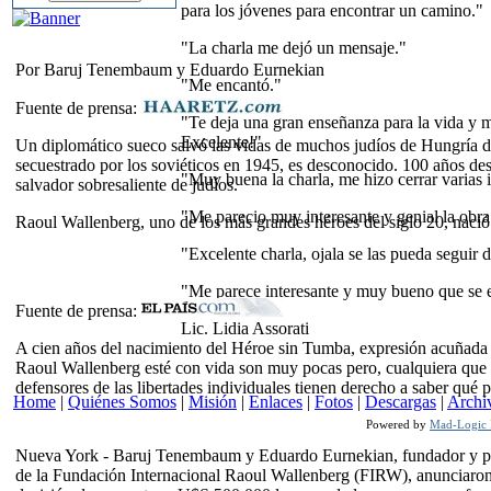
para los jóvenes para encontrar un camino."
"La charla me dejó un mensaje."
Por Baruj Tenembaum y Eduardo Eurnekian
"Me encantó."
Fuente de prensa:
"Te deja una gran enseñanza para la vida y 
Excelente!"
Un diplomático sueco salvó las vidas de muchos judíos de Hungría d
secuestrado por los soviéticos en 1945, es desconocido. 100 años de
"Muy buena la charla, me hizo cerrar varias 
salvador sobresaliente de judíos.
"Me parecio muy interesante y genial la obr
Raoul Wallenberg, uno de los más grandes héroes del siglo 20, nació
"Excelente charla, ojala se las pueda seguir 
"Me parece interesante y muy bueno que se e
Fuente de prensa:
Lic. Lidia Assorati
A cien años del nacimiento del Héroe sin Tumba, expresión acuñada
Raoul Wallenberg esté con vida son muy pocas pero, cualquiera que ha
defensores de las libertades individuales tienen derecho a saber qué p
Home
|
Quiénes Somos
|
Misión
|
Enlaces
|
Fotos
|
Descargas
|
Archi
Powered by
Mad-Logic I
Nueva York - Baruj Tenembaum y Eduardo Eurnekian, fundador y p
de la Fundación Internacional Raoul Wallenberg (FIRW), anunciaron