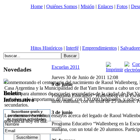
Home
|
Quiénes Somos
|
Misión
|
Enlaces
|
Fotos
|
Desc
Hitos Históricos
|
Interfé
|
Emprendimientos
|
Salvadore
Escuelas 2011
Novedades
Jueves 30 de Junio de 2011 12:08
Conmemorando el centernario del nacimiento de Raoul Wallenberg,
9 de junio
Casa Argentina y la Municipalidad de Bat Yam llevaran a cabo un c
Boletín
literario para alumnos de escuelas secundarias de la ciudad de Bat Y
Programa Educativo “Wallenberg en la Escuel
Informativo
las urbes mas importantes de Israel, con 130,000 habitantes, y ocho 
turno mañana, con un total de 25 alumnos. Par
secundarios.
Suscribase gratís y
3 de junio
Los alumnos escribiran ensayos acerca del legado de Raoul Wallenbe
permanezca informado
de nuestras actividades.
relevancia hoy en día.
Programa Educativo “Wallenberg en la Escuel
mañana, con un total de 20 alumnos. Particip