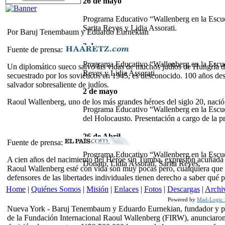
26 de mayo
Programa Educativo “Wallenberg en la Escuel
Sarita Reyes y Lidia Assorati.
Por Baruj Tenembaum y Eduardo Eurnekian
3 de mayo
Fuente de prensa:
Programa Educativo “Wallenberg en la Escue
Un diplomático sueco salvó las vidas de muchos judíos de Hungría d
Reyes y Lidia Assorati.
secuestrado por los soviéticos en 1945, es desconocido. 100 años de
salvador sobresaliente de judíos.
2 de mayo
Raoul Wallenberg, uno de los más grandes héroes del siglo 20, nació
Programa Educativo “Wallenberg en la Escue
del Holocausto. Presentación a cargo de la 
26 de Abril
Fuente de prensa:
Programa Educativo “Wallenberg en la Escu
A cien años del nacimiento del Héroe sin Tumba, expresión acuñada
Donato, Lidia Assorati, Sarita Reyes.
Raoul Wallenberg esté con vida son muy pocas pero, cualquiera que ha
defensores de las libertades individuales tienen derecho a saber qué p
Home
|
Quiénes Somos
|
Misión
|
Enlaces
|
Fotos
|
Descargas
|
Archi
Powered by
Mad-Logic I
Nueva York - Baruj Tenembaum y Eduardo Eurnekian, fundador y p
de la Fundación Internacional Raoul Wallenberg (FIRW), anunciaron